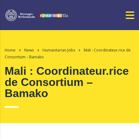
Home
News
Humanitarian Jobs
Mali : Coordinateur.rice de
Consortium – Bamako
Mali : Coordinateur.rice
de Consortium –
Bamako