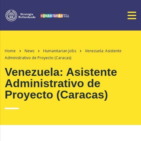
Home
News
Humanitarian Jobs
Venezuela: Asistente
Administrativo de Proyecto (Caracas)
Venezuela: Asistente
Administrativo de
Proyecto (Caracas)