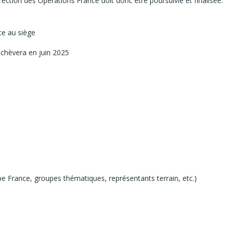
rection des Opérations France doit donc être poursuivie et finalisée.
nce au siège
’achèvera en juin 2025
pe France, groupes thématiques, représentants terrain, etc.)