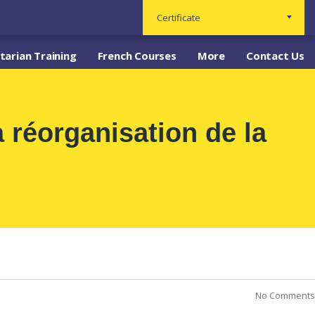
Certificate
arian Training
French Courses
More
Contact Us
réorganisation de la
No Comments