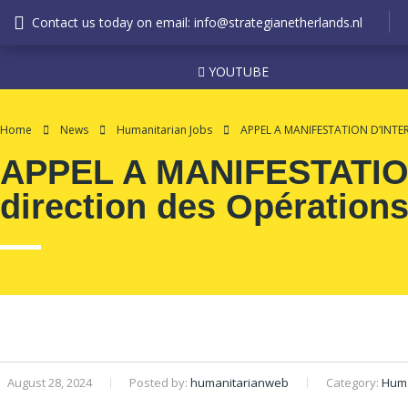
Contact us today on email: info@strategianetherlands.nl
YOUTUBE
Home
News
Humanitarian Jobs
APPEL A MANIFESTATION D’INTERET
APPEL A MANIFESTATION 
direction des Opération
August 28, 2024
Posted by:
humanitarianweb
Category:
Huma