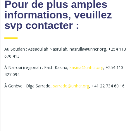
Pour de plus amples
informations, veuillez
svp contacter :
Au Soudan : Assadullah Nasrullah, nasrulla@unhcr.org, +254 113
676 413
À Nairobi (régional) : Faith Kasina,
kasina@unhcr.org
, +254 113
427 094
À Genève : Olga Sarrado,
sarrado@unhcr.org
, +41 22 734 60 16