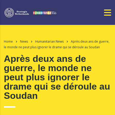
Home
News
Humanitarian News
Après deux ans de guerre,
le monde ne peut plus ignorer le drame qui se déroule au Soudan
Après deux ans de
guerre, le monde ne
peut plus ignorer le
drame qui se déroule au
Soudan