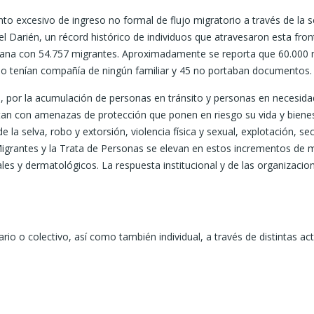
o excesivo de ingreso no formal de flujo migratorio a través de la s
l Darién, un récord histórico de individuos que atravesaron esta fr
riana con 54.757 migrantes. Aproximadamente se reporta que 60.000 
s no tenían compañía de ningún familiar y 45 no portaban documentos.
ó, por la acumulación de personas en tránsito y personas en necesidad
ntan con amenazas de protección que ponen en riesgo su vida y biene
e la selva, robo y extorsión, violencia física y sexual, explotación, 
de Migrantes y la Trata de Personas se elevan en estos incrementos de
es y dermatológicos. La respuesta institucional y de las organizacio
o o colectivo, así como también individual, a través de distintas act