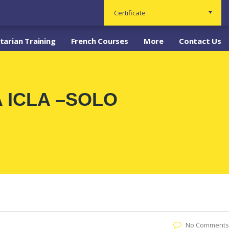
Certificate
arian Training
French Courses
More
Contact Us
 ICLA –SOLO
No Comments