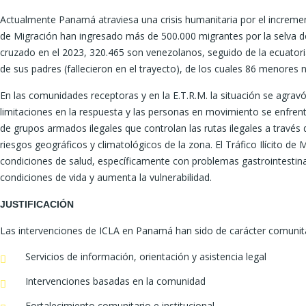
Actualmente Panamá atraviesa una crisis humanitaria por el increment
de Migración han ingresado más de 500.000 migrantes por la selva de
cruzado en el 2023, 320.465 son venezolanos, seguido de la ecuato
de sus padres (fallecieron en el trayecto), de los cuales 86 menore
En las comunidades receptoras y en la E.T.R.M. la situación se agrav
limitaciones en la respuesta y las personas en movimiento se enfre
de grupos armados ilegales que controlan las rutas ilegales a través d
riesgos geográficos y climatológicos de la zona. El Tráfico Ilícito 
condiciones de salud, específicamente con problemas gastrointestinal
condiciones de vida y aumenta la vulnerabilidad.
JUSTIFICACIÓN
Las intervenciones de ICLA en Panamá han sido de carácter comunitari
Servicios de información, orientación y asistencia legal
Intervenciones basadas en la comunidad
Fortalecimiento comunitario e institucional