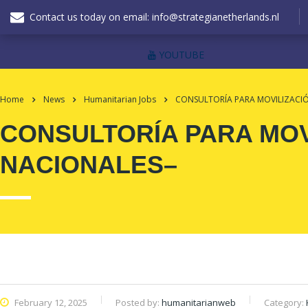
Contact us today on email: info@strategianetherlands.nl
YOUTUBE
Home
News
Humanitarian Jobs
CONSULTORÍA PARA MOVILIZACIÓ
CONSULTORÍA PARA MOV
NACIONALES–
February 12, 2025
Posted by:
humanitarianweb
Category: