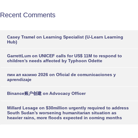
Recent Comments
Casey Tramel
on
Learning Specialist (U-Learn Learning
Hub)
GarrettLum
on
UNICEF calls for US$ 11M to respond to
children’s needs affected by Typhoon Odette
пин ап казино 2026
on
Oficial de comunicaciones y
aprendizaje
Binance账户创建
on
Advocacy Officer
Millard Lesage
on
$30million urgently required to address
South Sudan’s worsening humanitarian situation as
heavier rains, more floods expected in coming months