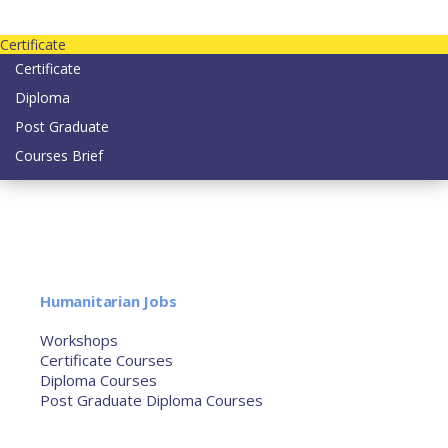
Contact us today on email: info@strategianetherlands.nl
Certificate
Certificate
Diploma
Post Graduate
Courses Brief
YOUTUBE
Home
Humanitarian Jobs
Courses
Workshops
Certificate Courses
Diploma Courses
Post Graduate Diploma Courses
Humanitarian Training
French Courses