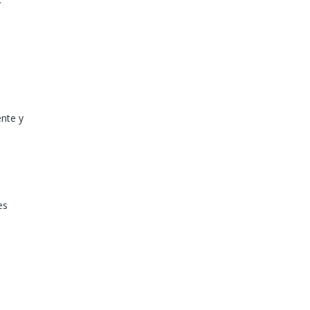
y
ente y
es