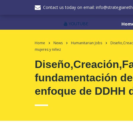
Contact us today on email: info@strategianeth
YOUTUBE
Hom
Home
News
Humanitarian Jobs
Diseño,Creac
mujeres y niñez
Diseño,Creación,Fa
fundamentación de 
enfoque de DDHH d