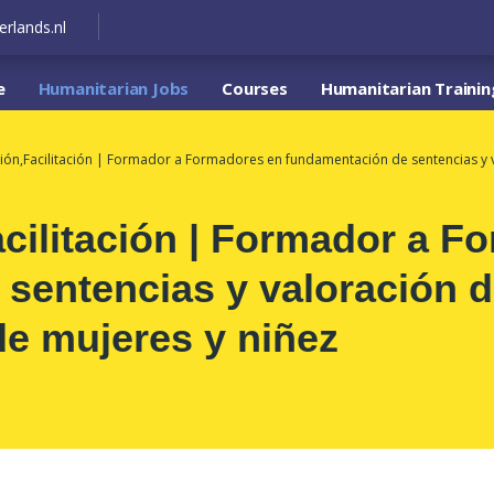
erlands.nl
e
Humanitarian Jobs
Courses
Humanitarian Trainin
ión,Facilitación | Formador a Formadores en fundamentación de sentencias y
cilitación | Formador a F
sentencias y valoración d
e mujeres y niñez