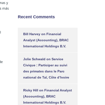
imas y
os más
Recent Comments
l
Bill Harvey
on
Financial
Analyst (Accounting), BRAC
International Holdings B.V.
Jolie Schwald
on
Service
de
Civique : Participer au suivi
des primates dans le Parc
national de Taï, Côte d’Ivoire
Ricky Hill
on
Financial Analyst
(Accounting), BRAC
International Holdings B.V.