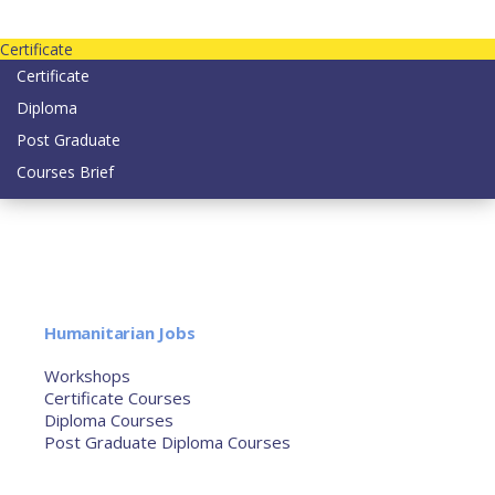
Contact us today on email: info@strategianetherlands.nl
Certificate
Certificate
Diploma
Post Graduate
Courses Brief
YOUTUBE
Home
Humanitarian Jobs
Courses
Workshops
Certificate Courses
Diploma Courses
Post Graduate Diploma Courses
Humanitarian Training
French Courses